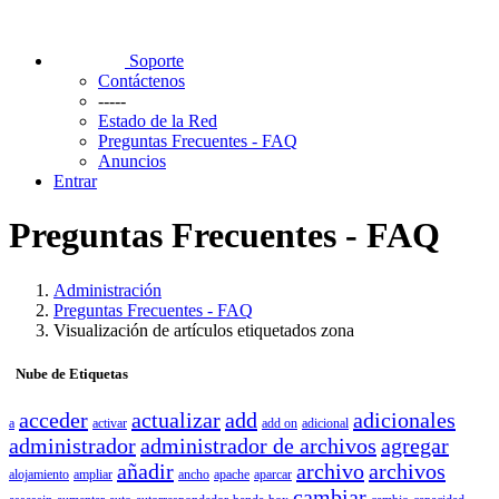
Soporte
Contáctenos
-----
Estado de la Red
Preguntas Frecuentes - FAQ
Anuncios
Entrar
Preguntas Frecuentes - FAQ
Administración
Preguntas Frecuentes - FAQ
Visualización de artículos etiquetados zona
Nube de Etiquetas
acceder
actualizar
add
adicionales
a
activar
add on
adicional
administrador
administrador de archivos
agregar
añadir
archivo
archivos
alojamiento
ampliar
ancho
apache
aparcar
cambiar