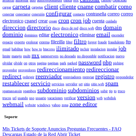
assassin
aumentar
auto
autorrespondedor
banda
box
cambio
capacidad
carpeta
client
cliente
cname
combatir
como
cargar
carpetas
configurar
contraseña
correo
correo
conectar
conectarse
conexión
contacto
cron
cron job
electronico
cpanel
crear
cuenta
create
cuidado
direccion
directorio
domain
dns
disco
disco de red
disco web
dominio
electronico
email
editar
eliminar
dominios
encender
filtro
filezilla
ftp
espacio
experto
explorar
externa
filter
forgot
fraude
fraudulento
ilimitado
job
gmail
habilitar
how
how to
htaccess
incluir
instalacion
instalar
mx
limite
manejo
multi
nameservers
no deseado
no disponible
notificacion
nuevo
password
php
olvidar
olvide
on
otros
pagina
paginas
park
parked
pishing
redireccionamiento
redireccionar
proveedor
proveedores
redirect
reenviador
registro
redirigir
reenviadores
reenviar
respondedor
restablecer
servicio
spam
servicios
servidor
set
sitio
sitio web
subdominio
subdominios
spamassassin
spambox
subir
tip
to
truco
version
trucos
url
usando
uso
usuario
vacaciones
verificar
web
webdisk
webmail
zone editor
website
windows
yahoo
zona
Soporte
Mis Tickets de Soporte
Anuncios
Preguntas Frecuentes - FAQ
Descargas
Estado de la Red
Abrir Ticket