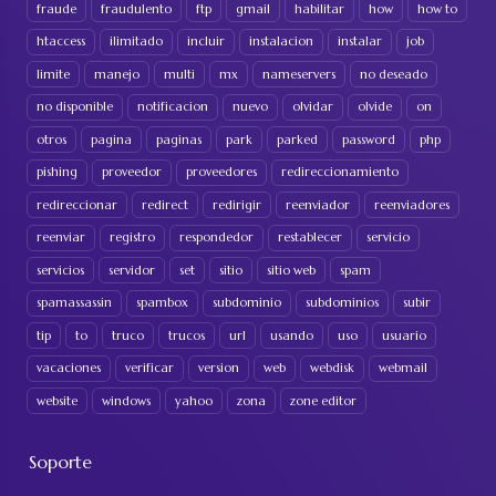
fraude
fraudulento
ftp
gmail
habilitar
how
how to
htaccess
ilimitado
incluir
instalacion
instalar
job
limite
manejo
multi
mx
nameservers
no deseado
no disponible
notificacion
nuevo
olvidar
olvide
on
otros
pagina
paginas
park
parked
password
php
pishing
proveedor
proveedores
redireccionamiento
redireccionar
redirect
redirigir
reenviador
reenviadores
reenviar
registro
respondedor
restablecer
servicio
servicios
servidor
set
sitio
sitio web
spam
spamassassin
spambox
subdominio
subdominios
subir
tip
to
truco
trucos
url
usando
uso
usuario
vacaciones
verificar
version
web
webdisk
webmail
website
windows
yahoo
zona
zone editor
Soporte