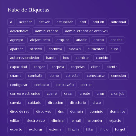
Nube de Etiquetas
a
acceder
activar
actualizar
add
add on
adicional
adicionales
administrador
administrador de archivos
agregar
alojamiento
ampliar
añadir
ancho
apache
aparcar
archivo
archivos
assassin
aumentar
auto
autorrespondedor
banda
box
cambiar
cambio
capacidad
cargar
carpeta
carpetas
client
cliente
cname
combatir
como
conectar
conectarse
conexión
configurar
contacto
contraseña
correo
correo electronico
cpanel
crear
create
cron
cron job
cuenta
cuidado
direccion
directorio
disco
disco de red
disco web
dns
domain
dominio
dominios
editar
electronico
eliminar
email
encender
espacio
experto
explorar
externa
filezilla
filter
filtro
forgot