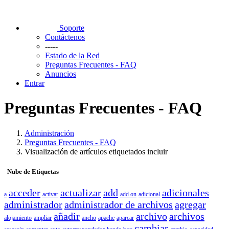
Soporte
Contáctenos
-----
Estado de la Red
Preguntas Frecuentes - FAQ
Anuncios
Entrar
Preguntas Frecuentes - FAQ
Administración
Preguntas Frecuentes - FAQ
Visualización de artículos etiquetados incluir
Nube de Etiquetas
acceder
actualizar
add
adicionales
a
activar
add on
adicional
administrador
administrador de archivos
agregar
añadir
archivo
archivos
alojamiento
ampliar
ancho
apache
aparcar
cambiar