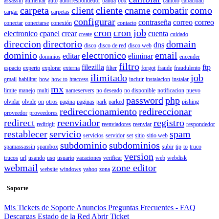
assassin
aumentar
auto
autorrespondedor
banda
box
cambio
capacidad
carpeta
client
cliente
cname
combatir
como
cargar
carpetas
configurar
contraseña
correo
correo
conectar
conectarse
conexión
contacto
cron
cron job
electronico
cpanel
crear
cuenta
create
cuidado
direccion
directorio
domain
dns
disco
disco de red
disco web
dominio
electronico
email
editar
eliminar
dominios
encender
filtro
filezilla
ftp
espacio
experto
explorar
externa
filter
forgot
fraude
fraudulento
ilimitado
job
gmail
habilitar
how
how to
htaccess
incluir
instalacion
instalar
mx
limite
manejo
multi
nameservers
no deseado
no disponible
notificacion
nuevo
password
php
olvidar
olvide
on
otros
pagina
paginas
park
parked
pishing
redireccionamiento
redireccionar
proveedor
proveedores
redirect
reenviador
registro
redirigir
reenviadores
reenviar
respondedor
restablecer
servicio
spam
servicios
servidor
set
sitio
sitio web
subdominio
subdominios
spamassassin
spambox
subir
tip
to
truco
version
trucos
url
usando
uso
usuario
vacaciones
verificar
web
webdisk
webmail
zone editor
website
windows
yahoo
zona
Soporte
Mis Tickets de Soporte
Anuncios
Preguntas Frecuentes - FAQ
Descargas
Estado de la Red
Abrir Ticket