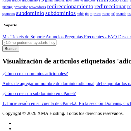
forgot
fraude
fraudulento
gmail
habilitar
how
how to
htaccess
incluir
redireccionamiento
redireccionar
r
pishing
proveedor
proveedores
subdominio
subdominios
spambox
subir
tip
to
truco
trucos
url
usando
us
Soporte
Mis Tickets de Soporte
Anuncios
Preguntas Frecuentes - FAQ
Desca
Buscar
Visualización de artículos etiquetados 'adic
¿Cómo crear dominios adicionales?
Antes de agregar un nombre de dominio adicional, debe apuntar los n
¿Cómo crear un subdominio en cPanel?
1. Inicie sesión en su cuenta de cPanel.2. En la sección Domains, cli
Copyright © 2026 XMA Hosting. Todos los derechos reservados.