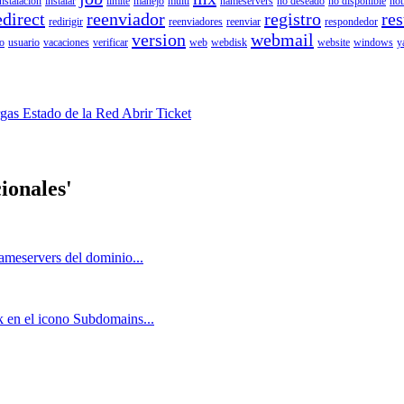
instalacion
instalar
limite
manejo
multi
nameservers
no deseado
no disponible
not
edirect
reenviador
registro
res
redirigir
reenviadores
reenviar
respondedor
version
webmail
o
usuario
vacaciones
verificar
web
webdisk
website
windows
y
rgas
Estado de la Red
Abrir Ticket
ionales'
ameservers del dominio...
ck en el icono Subdomains...