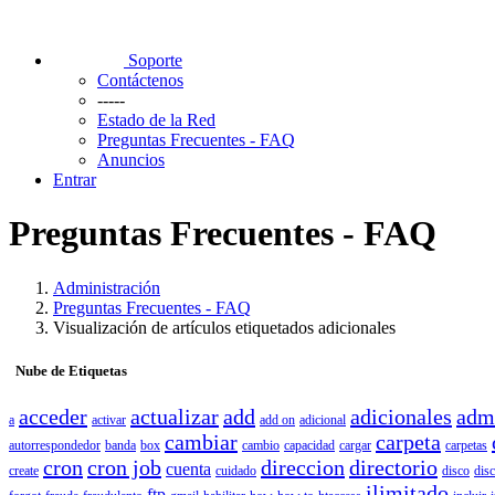
Soporte
Contáctenos
-----
Estado de la Red
Preguntas Frecuentes - FAQ
Anuncios
Entrar
Preguntas Frecuentes - FAQ
Administración
Preguntas Frecuentes - FAQ
Visualización de artículos etiquetados adicionales
Nube de Etiquetas
acceder
actualizar
add
adicionales
adm
a
activar
add on
adicional
cambiar
carpeta
autorrespondedor
banda
box
cambio
capacidad
cargar
carpetas
cron
cron job
direccion
directorio
cuenta
create
cuidado
disco
disc
ilimitado
ftp