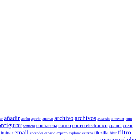
añadir
archivo
archivos
ar
ancho
apache
aparcar
assassin
aumentar
auto
onfigurar
contraseña
correo
correo electronico
cpanel
crear
contacto
email
filtro
liminar
filezilla
encender
espacio
experto
explorar
externa
filter
password
php