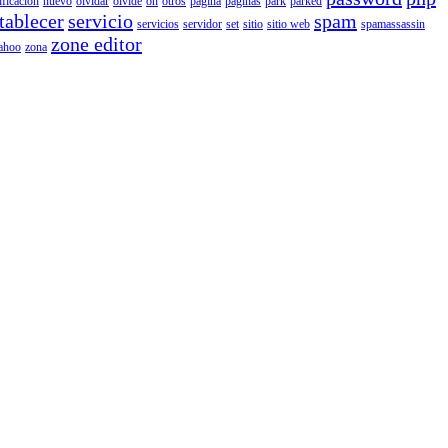
ificacion
nuevo
olvidar
olvide
on
otros
pagina
paginas
park
parked
tablecer
servicio
spam
servicios
servidor
set
sitio
sitio web
spamassassin
zone editor
ahoo
zona