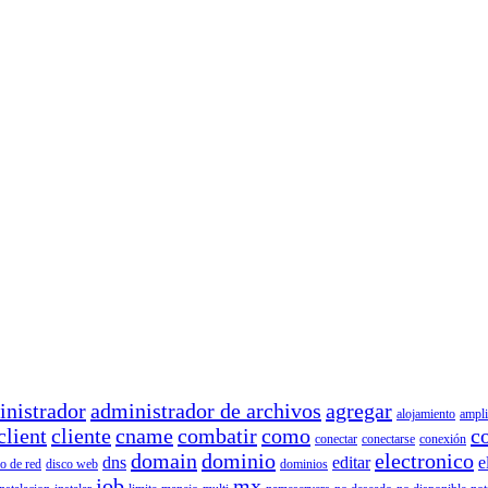
inistrador
administrador de archivos
agregar
alojamiento
ampli
client
cliente
cname
combatir
como
c
conectar
conectarse
conexión
domain
dominio
electronico
dns
editar
e
o de red
disco web
dominios
job
mx