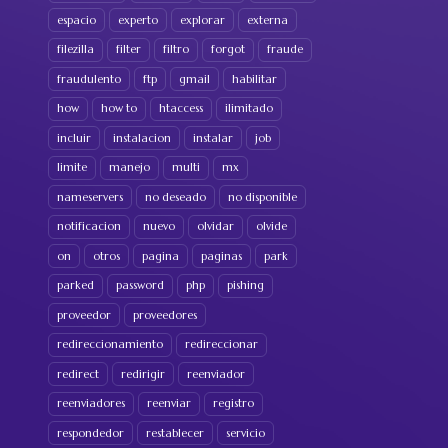
espacio
experto
explorar
externa
filezilla
filter
filtro
forgot
fraude
fraudulento
ftp
gmail
habilitar
how
how to
htaccess
ilimitado
incluir
instalacion
instalar
job
limite
manejo
multi
mx
nameservers
no deseado
no disponible
notificacion
nuevo
olvidar
olvide
on
otros
pagina
paginas
park
parked
password
php
pishing
proveedor
proveedores
redireccionamiento
redireccionar
redirect
redirigir
reenviador
reenviadores
reenviar
registro
respondedor
restablecer
servicio