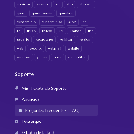
servicios
servidor
set
sitio
sitio web
spam
spamassassin
spambox
subdominio
subdominios
subir
tip
to
truco
trucos
url
usando
uso
usuario
vacaciones
verificar
version
web
webdisk
webmail
website
windows
yahoo
zona
zone editor
Soporte
Mis Tickets de Soporte
Anuncios
Preguntas Frecuentes - FAQ
Descargas
Estado de la Red