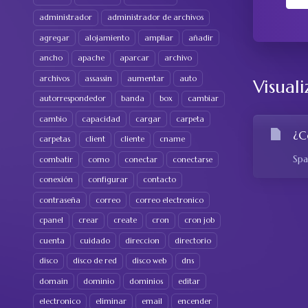
administrador
administrador de archivos
agregar
alojamiento
ampliar
añadir
ancho
apache
aparcar
archivo
archivos
assassin
aumentar
auto
Visuali
autorrespondedor
banda
box
cambiar
cambio
capacidad
cargar
carpeta
¿C
carpetas
client
cliente
cname
Spa
combatir
como
conectar
conectarse
conexión
configurar
contacto
contraseña
correo
correo electronico
cpanel
crear
create
cron
cron job
cuenta
cuidado
direccion
directorio
disco
disco de red
disco web
dns
domain
dominio
dominios
editar
electronico
eliminar
email
encender