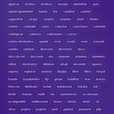
aparcar
archivo
archivos
assassin
aumentar
auto
autorrespondedor
banda
box
cambiar
cambio
capacidad
cargar
carpeta
carpetas
client
cliente
cname
combatir
como
conectar
conectarse
conexión
configurar
contacto
contraseña
correo
correo electronico
cpanel
crear
create
cron
cron job
cuenta
cuidado
direccion
directorio
disco
disco de red
disco web
dns
domain
dominio
dominios
editar
electronico
eliminar
email
encender
espacio
experto
explorar
externa
filezilla
filter
filtro
forgot
fraude
fraudulento
ftp
gmail
habilitar
how
how to
htaccess
ilimitado
incluir
instalacion
instalar
job
limite
manejo
multi
mx
nameservers
no deseado
no disponible
notificacion
nuevo
olvidar
olvide
on
otros
pagina
paginas
park
parked
password
php