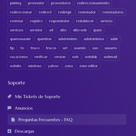
pishing
proveedor
proveedores
redireccionamiento
redireccionar
redirect
redirigir
reenviador
reenviadores
reenviar
registro
respondedor
restablecer
servicio
servicios
servidor
set
sitio
sitio web
spam
spamassassin
spambox
subdominio
subdominios
subir
tip
to
truco
trucos
url
usando
uso
usuario
vacaciones
verificar
version
web
webdisk
webmail
website
windows
yahoo
zona
zone editor
Soporte
Mis Tickets de Soporte
Anuncios
Preguntas Frecuentes - FAQ
Descargas