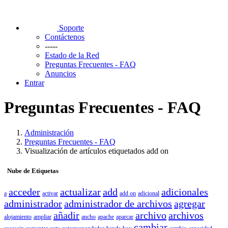
Soporte
Contáctenos
-----
Estado de la Red
Preguntas Frecuentes - FAQ
Anuncios
Entrar
Preguntas Frecuentes - FAQ
Administración
Preguntas Frecuentes - FAQ
Visualización de artículos etiquetados add on
Nube de Etiquetas
acceder
actualizar
add
adicionales
a
activar
add on
adicional
administrador
administrador de archivos
agregar
añadir
archivo
archivos
alojamiento
ampliar
ancho
apache
aparcar
cambiar