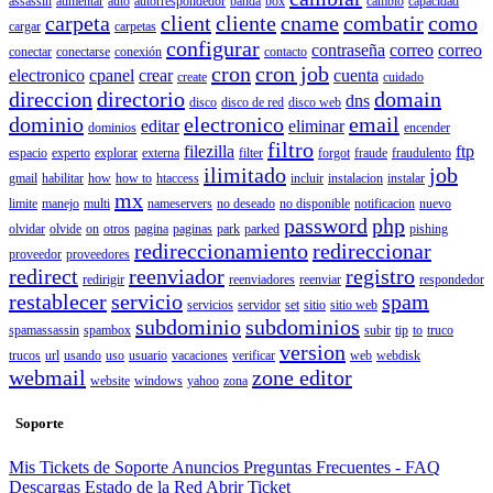
assassin
aumentar
auto
autorrespondedor
banda
box
cambio
capacidad
carpeta
client
cliente
cname
combatir
como
cargar
carpetas
configurar
contraseña
correo
correo
conectar
conectarse
conexión
contacto
cron
cron job
electronico
cpanel
crear
cuenta
create
cuidado
direccion
directorio
domain
dns
disco
disco de red
disco web
dominio
electronico
email
editar
eliminar
dominios
encender
filtro
filezilla
ftp
espacio
experto
explorar
externa
filter
forgot
fraude
fraudulento
ilimitado
job
gmail
habilitar
how
how to
htaccess
incluir
instalacion
instalar
mx
limite
manejo
multi
nameservers
no deseado
no disponible
notificacion
nuevo
password
php
olvidar
olvide
on
otros
pagina
paginas
park
parked
pishing
redireccionamiento
redireccionar
proveedor
proveedores
redirect
reenviador
registro
redirigir
reenviadores
reenviar
respondedor
restablecer
servicio
spam
servicios
servidor
set
sitio
sitio web
subdominio
subdominios
spamassassin
spambox
subir
tip
to
truco
version
trucos
url
usando
uso
usuario
vacaciones
verificar
web
webdisk
webmail
zone editor
website
windows
yahoo
zona
Soporte
Mis Tickets de Soporte
Anuncios
Preguntas Frecuentes - FAQ
Descargas
Estado de la Red
Abrir Ticket