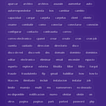
aparcar
archivo
archivos
assassin
aumentar
auto
autorrespondedor
banda
box
cambiar
cambio
capacidad
cargar
carpeta
carpetas
client
cliente
cname
combatir
como
conectar
conectarse
conexión
configurar
contacto
contraseña
correo
correo electronico
cpanel
crear
create
cron
cron job
cuenta
cuidado
direccion
directorio
disco
disco de red
disco web
dns
domain
dominio
dominios
editar
electronico
eliminar
email
encender
espacio
experto
explorar
externa
filezilla
filter
filtro
forgot
fraude
fraudulento
ftp
gmail
habilitar
how
how to
htaccess
ilimitado
incluir
instalacion
instalar
job
limite
manejo
multi
mx
nameservers
no deseado
no disponible
notificacion
nuevo
olvidar
olvide
on
otros
pagina
paginas
park
parked
password
php