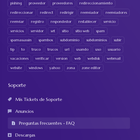
pishing
proveedor
proveedores
redireccionamiento
redireccionar
redirect
redirigir
reenviador
reenviadores
reenviar
registro
respondedor
restablecer
servicio
servicios
servidor
set
sitio
sitio web
spam
spamassassin
spambox
subdominio
subdominios
subir
tip
to
truco
trucos
url
usando
uso
usuario
vacaciones
verificar
version
web
webdisk
webmail
website
windows
yahoo
zona
zone editor
Soporte
Mis Tickets de Soporte
Anuncios
Preguntas Frecuentes - FAQ
Descargas