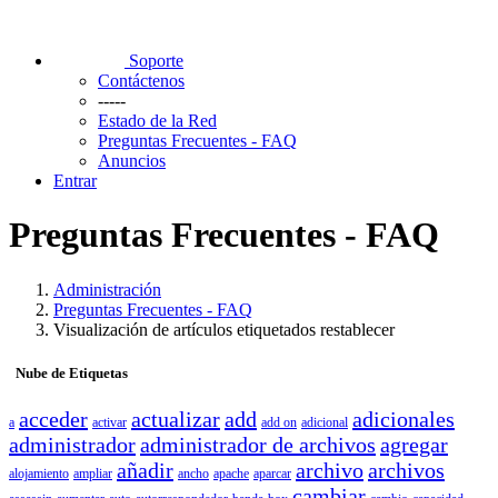
Soporte
Contáctenos
-----
Estado de la Red
Preguntas Frecuentes - FAQ
Anuncios
Entrar
Preguntas Frecuentes - FAQ
Administración
Preguntas Frecuentes - FAQ
Visualización de artículos etiquetados restablecer
Nube de Etiquetas
acceder
actualizar
add
adicionales
a
activar
add on
adicional
administrador
administrador de archivos
agregar
añadir
archivo
archivos
alojamiento
ampliar
ancho
apache
aparcar
cambiar