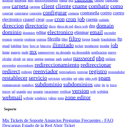
assassin
aumentar
auto
autorrespondedor
banda
box
cambio
capacidad
carpeta
client
cliente
cname
combatir
como
cargar
carpetas
configurar
contraseña
correo
correo
conectar
conectarse
conexión
contacto
cron
cron job
electronico
cpanel
crear
cuenta
create
cuidado
direccion
directorio
domain
dns
disco
disco de red
disco web
dominio
electronico
email
editar
eliminar
dominios
encender
filtro
filezilla
ftp
espacio
experto
explorar
externa
filter
forgot
fraude
fraudulento
ilimitado
job
gmail
habilitar
how
how to
htaccess
incluir
instalacion
instalar
mx
limite
manejo
multi
nameservers
no deseado
no disponible
notificacion
nuevo
password
php
olvidar
olvide
on
otros
pagina
paginas
park
parked
pishing
redireccionamiento
redireccionar
proveedor
proveedores
redirect
reenviador
registro
redirigir
reenviadores
reenviar
respondedor
restablecer
servicio
spam
servicios
servidor
set
sitio
sitio web
subdominio
subdominios
spamassassin
spambox
subir
tip
to
truco
version
trucos
url
usando
uso
usuario
vacaciones
verificar
web
webdisk
webmail
zone editor
website
windows
yahoo
zona
Soporte
Mis Tickets de Soporte
Anuncios
Preguntas Frecuentes - FAQ
Descargas
Estado de la Red
Abrir Ticket