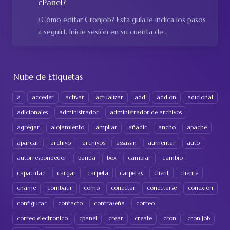
cPanel?
¿Cómo editar Cronjob? Esta guía le indica los pasos
a seguir1. Inicie sesión en su cuenta de...
Nube de Etiquetas
a
acceder
activar
actualizar
add
add on
adicional
adicionales
administrador
administrador de archivos
agregar
alojamiento
ampliar
añadir
ancho
apache
aparcar
archivo
archivos
assassin
aumentar
auto
autorrespondedor
banda
box
cambiar
cambio
capacidad
cargar
carpeta
carpetas
client
cliente
cname
combatir
como
conectar
conectarse
conexión
configurar
contacto
contraseña
correo
correo electronico
cpanel
crear
create
cron
cron job