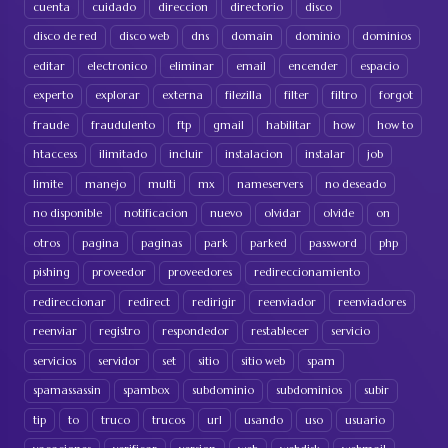
cuenta
cuidado
direccion
directorio
disco
disco de red
disco web
dns
domain
dominio
dominios
editar
electronico
eliminar
email
encender
espacio
experto
explorar
externa
filezilla
filter
filtro
forgot
fraude
fraudulento
ftp
gmail
habilitar
how
how to
htaccess
ilimitado
incluir
instalacion
instalar
job
limite
manejo
multi
mx
nameservers
no deseado
no disponible
notificacion
nuevo
olvidar
olvide
on
otros
pagina
paginas
park
parked
password
php
pishing
proveedor
proveedores
redireccionamiento
redireccionar
redirect
redirigir
reenviador
reenviadores
reenviar
registro
respondedor
restablecer
servicio
servicios
servidor
set
sitio
sitio web
spam
spamassassin
spambox
subdominio
subdominios
subir
tip
to
truco
trucos
url
usando
uso
usuario