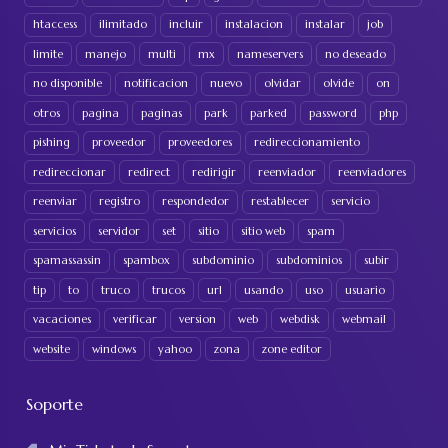
htaccess
ilimitado
incluir
instalacion
instalar
job
limite
manejo
multi
mx
nameservers
no deseado
no disponible
notificacion
nuevo
olvidar
olvide
on
otros
pagina
paginas
park
parked
password
php
pishing
proveedor
proveedores
redireccionamiento
redireccionar
redirect
redirigir
reenviador
reenviadores
reenviar
registro
respondedor
restablecer
servicio
servicios
servidor
set
sitio
sitio web
spam
spamassassin
spambox
subdominio
subdominios
subir
tip
to
truco
trucos
url
usando
uso
usuario
vacaciones
verificar
version
web
webdisk
webmail
website
windows
yahoo
zona
zone editor
Soporte