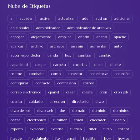
Nube de Etiquetas
a
acceder
activar
actualizar
add
add on
adicional
adicionales
administrador
administrador de archivos
agregar
alojamiento
ampliar
añadir
ancho
apache
aparcar
archivo
archivos
assassin
aumentar
auto
autorrespondedor
banda
box
cambiar
cambio
capacidad
cargar
carpeta
carpetas
client
cliente
cname
combatir
como
conectar
conectarse
conexión
configurar
contacto
contraseña
correo
correo electronico
cpanel
crear
create
cron
cron job
cuenta
cuidado
direccion
directorio
disco
disco de red
disco web
dns
domain
dominio
dominios
editar
electronico
eliminar
email
encender
espacio
experto
explorar
externa
filezilla
filter
filtro
forgot
fraude
fraudulento
ftp
gmail
habilitar
how
how to