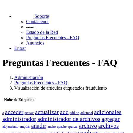
Soporte
Contáctenos
-----
Estado de la Red
Preguntas Frecuentes - FAQ
Anuncios
Entrar
Preguntas Frecuentes - FAQ
Administración
Preguntas Frecuentes - FAQ
Visualización de artículos etiquetados fraudulento
Nube de Etiquetas
acceder
actualizar
add
adicionales
a
activar
add on
adicional
administrador
administrador de archivos
agregar
añadir
archivo
archivos
alojamiento
ampliar
ancho
apache
aparcar
cambiar