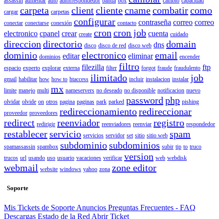
assassin
aumentar
auto
autorrespondedor
banda
box
cambio
capacidad
carpeta
client
cliente
cname
combatir
como
cargar
carpetas
configurar
contraseña
correo
correo
conectar
conectarse
conexión
contacto
cron
cron job
electronico
cpanel
crear
cuenta
create
cuidado
direccion
directorio
domain
dns
disco
disco de red
disco web
dominio
electronico
email
editar
eliminar
dominios
encender
filtro
filezilla
ftp
espacio
experto
explorar
externa
filter
forgot
fraude
fraudulento
ilimitado
job
gmail
habilitar
how
how to
htaccess
incluir
instalacion
instalar
mx
limite
manejo
multi
nameservers
no deseado
no disponible
notificacion
nuevo
password
php
olvidar
olvide
on
otros
pagina
paginas
park
parked
pishing
redireccionamiento
redireccionar
proveedor
proveedores
redirect
reenviador
registro
redirigir
reenviadores
reenviar
respondedor
restablecer
servicio
spam
servicios
servidor
set
sitio
sitio web
subdominio
subdominios
spamassassin
spambox
subir
tip
to
truco
version
trucos
url
usando
uso
usuario
vacaciones
verificar
web
webdisk
webmail
zone editor
website
windows
yahoo
zona
Soporte
Mis Tickets de Soporte
Anuncios
Preguntas Frecuentes - FAQ
Descargas
Estado de la Red
Abrir Ticket