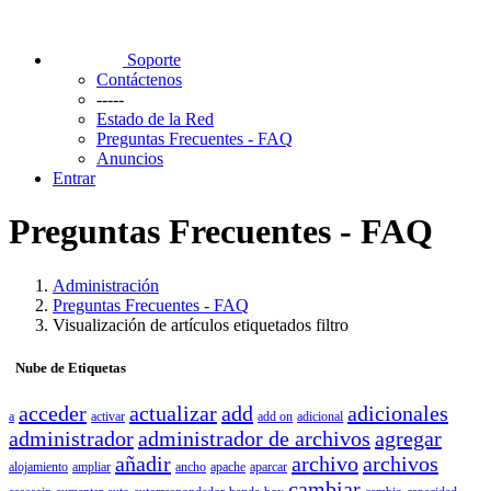
Soporte
Contáctenos
-----
Estado de la Red
Preguntas Frecuentes - FAQ
Anuncios
Entrar
Preguntas Frecuentes - FAQ
Administración
Preguntas Frecuentes - FAQ
Visualización de artículos etiquetados filtro
Nube de Etiquetas
acceder
actualizar
add
adicionales
a
activar
add on
adicional
administrador
administrador de archivos
agregar
añadir
archivo
archivos
alojamiento
ampliar
ancho
apache
aparcar
cambiar