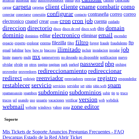
assassin
aumentar
auto
autorrespondedor
banda
box
cambio
capacidad
carpeta
client
cliente
cname
combatir
como
cargar
carpetas
configurar
contraseña
correo
correo
conectar
conectarse
conexión
contacto
cron
cron job
electronico
cpanel
crear
cuenta
create
cuidado
direccion
directorio
domain
dns
disco
disco de red
disco web
dominio
electronico
email
editar
eliminar
dominios
encender
filtro
filezilla
ftp
espacio
experto
explorar
externa
filter
forgot
fraude
fraudulento
ilimitado
job
gmail
habilitar
how
how to
htaccess
incluir
instalacion
instalar
mx
limite
manejo
multi
nameservers
no deseado
no disponible
notificacion
nuevo
password
php
olvidar
olvide
on
otros
pagina
paginas
park
parked
pishing
redireccionamiento
redireccionar
proveedor
proveedores
redirect
reenviador
registro
redirigir
reenviadores
reenviar
respondedor
restablecer
servicio
spam
servicios
servidor
set
sitio
sitio web
subdominio
subdominios
spamassassin
spambox
subir
tip
to
truco
version
trucos
url
usando
uso
usuario
vacaciones
verificar
web
webdisk
webmail
zone editor
website
windows
yahoo
zona
Soporte
Mis Tickets de Soporte
Anuncios
Preguntas Frecuentes - FAQ
Descargas
Estado de la Red
Abrir Ticket