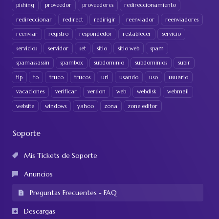
pishing
proveedor
proveedores
redireccionamiento
redireccionar
redirect
redirigir
reenviador
reenviadores
reenviar
registro
respondedor
restablecer
servicio
servicios
servidor
set
sitio
sitio web
spam
spamassassin
spambox
subdominio
subdominios
subir
tip
to
truco
trucos
url
usando
uso
usuario
vacaciones
verificar
version
web
webdisk
webmail
website
windows
yahoo
zona
zone editor
Soporte
Mis Tickets de Soporte
Anuncios
Preguntas Frecuentes - FAQ
Descargas