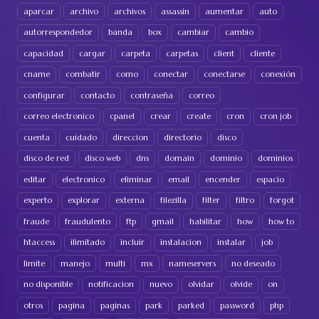
aparcar
archivo
archivos
assassin
aumentar
auto
autorrespondedor
banda
box
cambiar
cambio
capacidad
cargar
carpeta
carpetas
client
cliente
cname
combatir
como
conectar
conectarse
conexión
configurar
contacto
contraseña
correo
correo electronico
cpanel
crear
create
cron
cron job
cuenta
cuidado
direccion
directorio
disco
disco de red
disco web
dns
domain
dominio
dominios
editar
electronico
eliminar
email
encender
espacio
experto
explorar
externa
filezilla
filter
filtro
forgot
fraude
fraudulento
ftp
gmail
habilitar
how
how to
htaccess
ilimitado
incluir
instalacion
instalar
job
limite
manejo
multi
mx
nameservers
no deseado
no disponible
notificacion
nuevo
olvidar
olvide
on
otros
pagina
paginas
park
parked
password
php