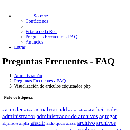
Soporte
Contáctenos
-----
Estado de la Red
Preguntas Frecuentes - FAQ
Anuncios
Entrar
Preguntas Frecuentes - FAQ
Administración
Preguntas Frecuentes - FAQ
Visualización de artículos etiquetados php
Nube de Etiquetas
acceder
actualizar
add
adicionales
a
activar
add on
adicional
administrador
administrador de archivos
agregar
añadir
archivo
archivos
alojamiento
ampliar
ancho
apache
aparcar
cambiar