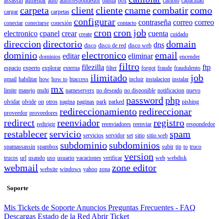
assassin
aumentar
auto
autorrespondedor
banda
box
cambio
capacidad
carpeta
client
cliente
cname
combatir
como
cargar
carpetas
configurar
contraseña
correo
correo
conectar
conectarse
conexión
contacto
cron
cron job
electronico
cpanel
crear
cuenta
create
cuidado
direccion
directorio
domain
dns
disco
disco de red
disco web
dominio
electronico
email
editar
eliminar
dominios
encender
filtro
filezilla
ftp
espacio
experto
explorar
externa
filter
forgot
fraude
fraudulento
ilimitado
job
gmail
habilitar
how
how to
htaccess
incluir
instalacion
instalar
mx
limite
manejo
multi
nameservers
no deseado
no disponible
notificacion
nuevo
password
php
olvidar
olvide
on
otros
pagina
paginas
park
parked
pishing
redireccionamiento
redireccionar
proveedor
proveedores
redirect
reenviador
registro
redirigir
reenviadores
reenviar
respondedor
restablecer
servicio
spam
servicios
servidor
set
sitio
sitio web
subdominio
subdominios
spamassassin
spambox
subir
tip
to
truco
version
trucos
url
usando
uso
usuario
vacaciones
verificar
web
webdisk
webmail
zone editor
website
windows
yahoo
zona
Soporte
Mis Tickets de Soporte
Anuncios
Preguntas Frecuentes - FAQ
Descargas
Estado de la Red
Abrir Ticket