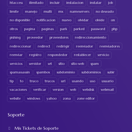
htaccess
ilimitado
incluir
instalacion
instalar
job
limite
manejo
multi
mx
nameservers
no deseado
no disponible
notificacion
nuevo
olvidar
olvide
on
otros
pagina
paginas
park
parked
password
php
pishing
proveedor
proveedores
redireccionamiento
redireccionar
redirect
redirigir
reenviador
reenviadores
reenviar
registro
respondedor
restablecer
servicio
servicios
servidor
set
sitio
sitio web
spam
spamassassin
spambox
subdominio
subdominios
subir
tip
to
truco
trucos
url
usando
uso
usuario
vacaciones
verificar
version
web
webdisk
webmail
website
windows
yahoo
zona
zone editor
Soporte
Mis Tickets de Soporte