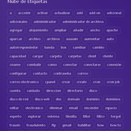
Nube de Etiquetas
a
acceder
activar
actualizar
add
add on
adicional
adicionales
administrador
administrador de archivos
agregar
alojamiento
ampliar
añadir
ancho
apache
aparcar
archivo
archivos
assassin
aumentar
auto
autorrespondedor
banda
box
cambiar
cambio
capacidad
cargar
carpeta
carpetas
client
cliente
cname
combatir
como
conectar
conectarse
conexión
configurar
contacto
contraseña
correo
correo electronico
cpanel
crear
create
cron
cron job
cuenta
cuidado
direccion
directorio
disco
disco de red
disco web
dns
domain
dominio
dominios
editar
electronico
eliminar
email
encender
espacio
experto
explorar
externa
filezilla
filter
filtro
forgot
fraude
fraudulento
ftp
gmail
habilitar
how
how to