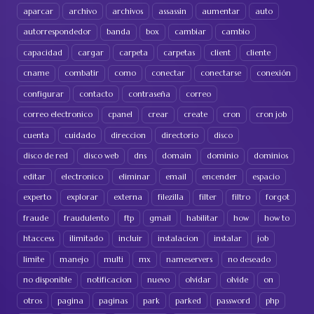
aparcar
archivo
archivos
assassin
aumentar
auto
autorrespondedor
banda
box
cambiar
cambio
capacidad
cargar
carpeta
carpetas
client
cliente
cname
combatir
como
conectar
conectarse
conexión
configurar
contacto
contraseña
correo
correo electronico
cpanel
crear
create
cron
cron job
cuenta
cuidado
direccion
directorio
disco
disco de red
disco web
dns
domain
dominio
dominios
editar
electronico
eliminar
email
encender
espacio
experto
explorar
externa
filezilla
filter
filtro
forgot
fraude
fraudulento
ftp
gmail
habilitar
how
how to
htaccess
ilimitado
incluir
instalacion
instalar
job
limite
manejo
multi
mx
nameservers
no deseado
no disponible
notificacion
nuevo
olvidar
olvide
on
otros
pagina
paginas
park
parked
password
php