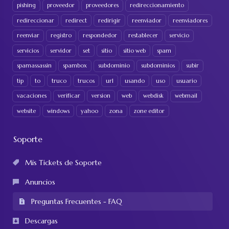
pishing
proveedor
proveedores
redireccionamiento
redireccionar
redirect
redirigir
reenviador
reenviadores
reenviar
registro
respondedor
restablecer
servicio
servicios
servidor
set
sitio
sitio web
spam
spamassassin
spambox
subdominio
subdominios
subir
tip
to
truco
trucos
url
usando
uso
usuario
vacaciones
verificar
version
web
webdisk
webmail
website
windows
yahoo
zona
zone editor
Soporte
Mis Tickets de Soporte
Anuncios
Preguntas Frecuentes - FAQ
Descargas